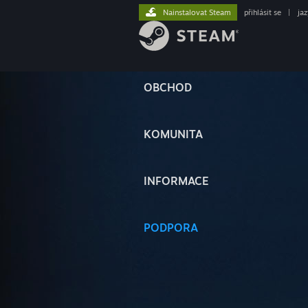
Nainstalovat Steam
přihlásit se
|
ja
OBCHOD
KOMUNITA
INFORMACE
PODPORA