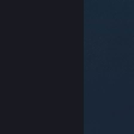
© Valve Corporation. Všechna práva vyhrazena.
Všechny ochranné známky jsou vlastnictvím
příslušných subjektů v USA a dalších zemích.
Zásady
ochrany soukromí
|
Právní poučení
|
Přístupnost
|
Smlouva o užívání služby Steam
|
Vrácení peněz
|
Cookies