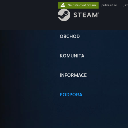
Nainstalovat Steam
přihlásit se
|
ja
OBCHOD
KOMUNITA
INFORMACE
PODPORA