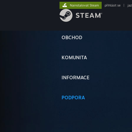
Nainstalovat Steam
přihlásit se
|
ja
OBCHOD
KOMUNITA
INFORMACE
PODPORA