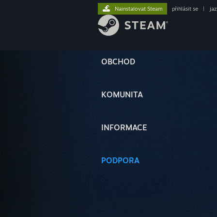
Nainstalovat Steam
přihlásit se
|
ja
OBCHOD
KOMUNITA
INFORMACE
PODPORA