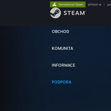
Nainstalovat Steam
přihlásit se
|
ja
OBCHOD
KOMUNITA
INFORMACE
PODPORA