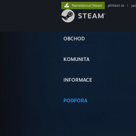
Nainstalovat Steam
přihlásit se
|
ja
OBCHOD
KOMUNITA
INFORMACE
PODPORA