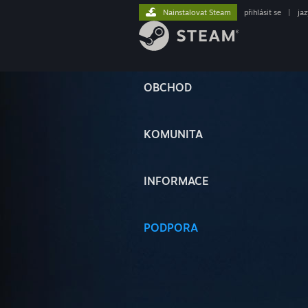
Nainstalovat Steam
přihlásit se
|
ja
OBCHOD
KOMUNITA
INFORMACE
PODPORA