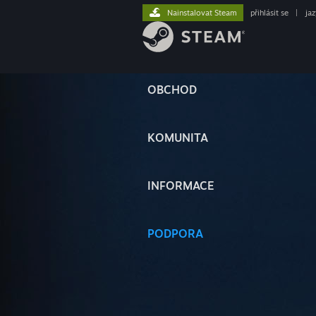
Nainstalovat Steam
přihlásit se
|
ja
OBCHOD
KOMUNITA
INFORMACE
PODPORA