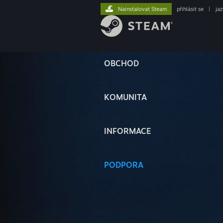
Nainstalovat Steam
přihlásit se
|
ja
OBCHOD
KOMUNITA
INFORMACE
PODPORA