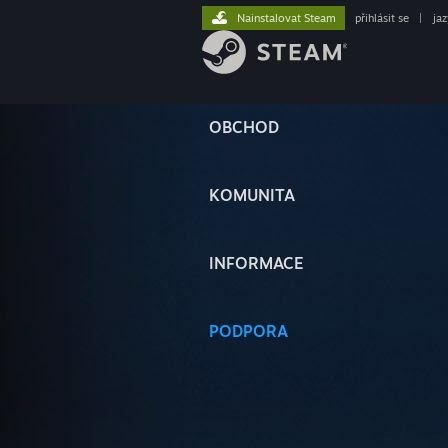
Nainstalovat Steam
přihlásit se
|
ja
OBCHOD
KOMUNITA
INFORMACE
PODPORA