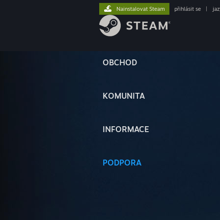
Nainstalovat Steam
přihlásit se
|
ja
OBCHOD
KOMUNITA
INFORMACE
PODPORA