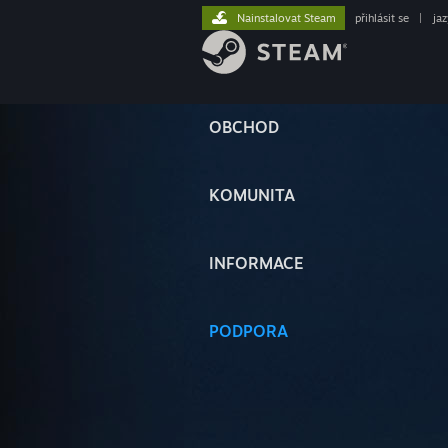
Nainstalovat Steam
přihlásit se
|
ja
OBCHOD
KOMUNITA
INFORMACE
PODPORA