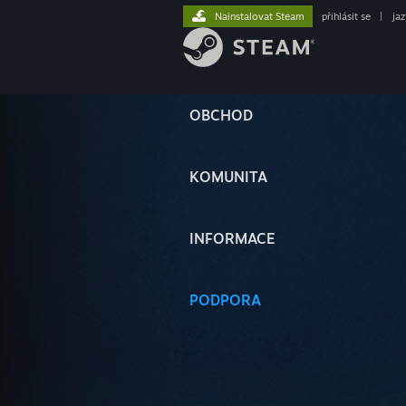
Nainstalovat Steam
přihlásit se
|
ja
OBCHOD
KOMUNITA
INFORMACE
PODPORA