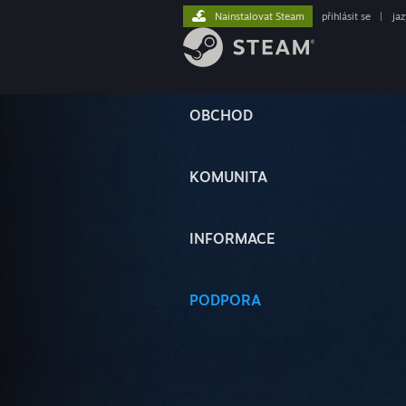
Nainstalovat Steam
přihlásit se
|
ja
OBCHOD
KOMUNITA
INFORMACE
PODPORA