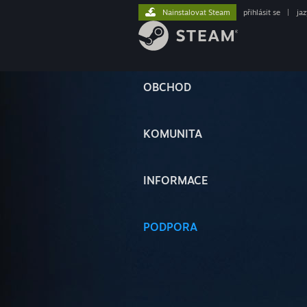
Nainstalovat Steam
přihlásit se
|
ja
OBCHOD
KOMUNITA
INFORMACE
PODPORA