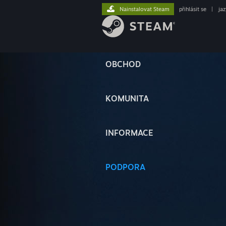
Nainstalovat Steam
přihlásit se
|
ja
OBCHOD
KOMUNITA
INFORMACE
PODPORA