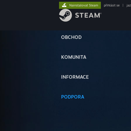
Nainstalovat Steam
přihlásit se
|
ja
OBCHOD
KOMUNITA
INFORMACE
PODPORA