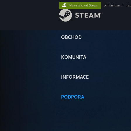
Nainstalovat Steam
přihlásit se
|
ja
OBCHOD
KOMUNITA
INFORMACE
PODPORA