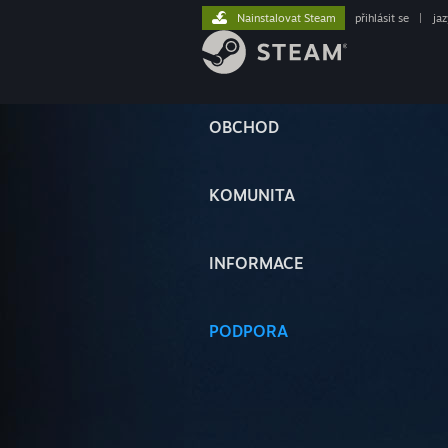
Nainstalovat Steam
přihlásit se
|
ja
OBCHOD
KOMUNITA
INFORMACE
PODPORA