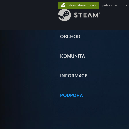
Nainstalovat Steam
přihlásit se
|
ja
OBCHOD
KOMUNITA
INFORMACE
PODPORA