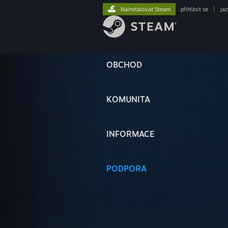
Nainstalovat Steam
přihlásit se
|
ja
OBCHOD
KOMUNITA
INFORMACE
PODPORA