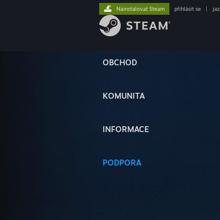
Nainstalovat Steam
přihlásit se
|
ja
OBCHOD
KOMUNITA
INFORMACE
PODPORA