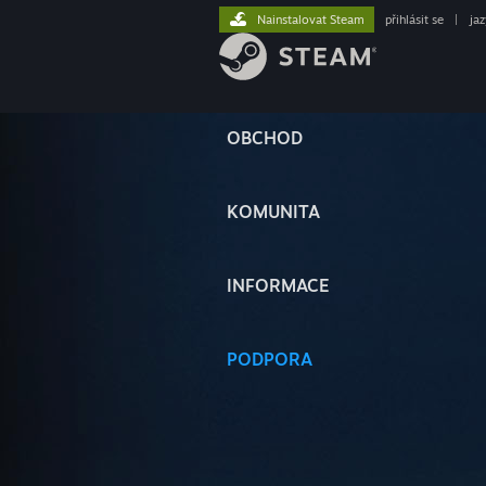
Nainstalovat Steam
přihlásit se
|
ja
OBCHOD
KOMUNITA
INFORMACE
PODPORA