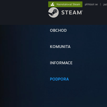
Nainstalovat Steam
přihlásit se
|
ja
OBCHOD
KOMUNITA
INFORMACE
PODPORA