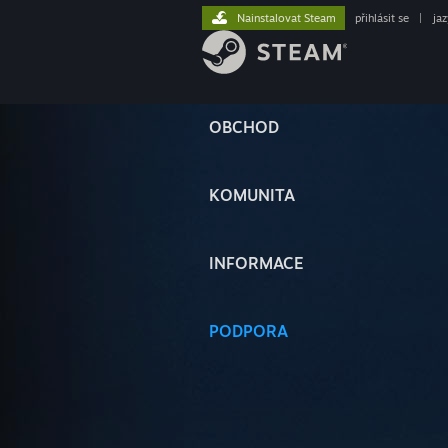
Nainstalovat Steam
přihlásit se
|
ja
OBCHOD
KOMUNITA
INFORMACE
PODPORA