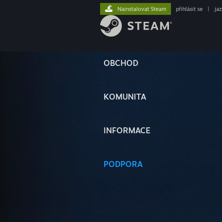
Nainstalovat Steam
přihlásit se
|
ja
OBCHOD
KOMUNITA
INFORMACE
PODPORA