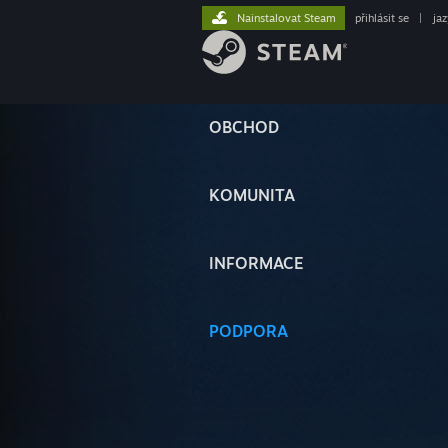
Nainstalovat Steam
přihlásit se
|
ja
OBCHOD
KOMUNITA
INFORMACE
PODPORA