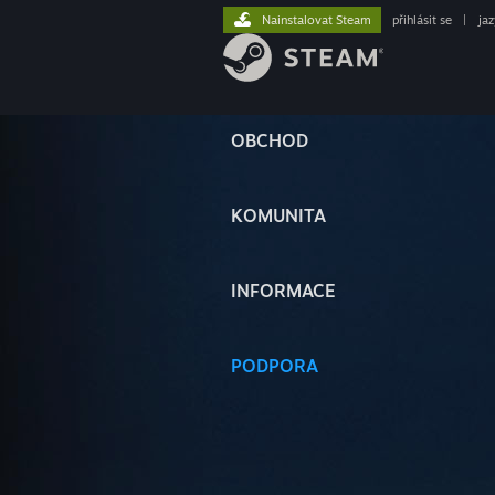
Nainstalovat Steam
přihlásit se
|
ja
OBCHOD
KOMUNITA
INFORMACE
PODPORA