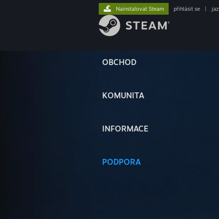
Nainstalovat Steam
přihlásit se
|
ja
OBCHOD
KOMUNITA
INFORMACE
PODPORA