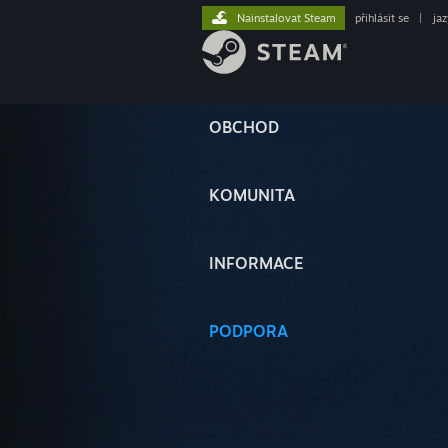
Nainstalovat Steam
přihlásit se
|
ja
OBCHOD
KOMUNITA
INFORMACE
PODPORA