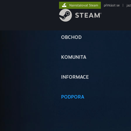
Nainstalovat Steam
přihlásit se
|
ja
OBCHOD
KOMUNITA
INFORMACE
PODPORA