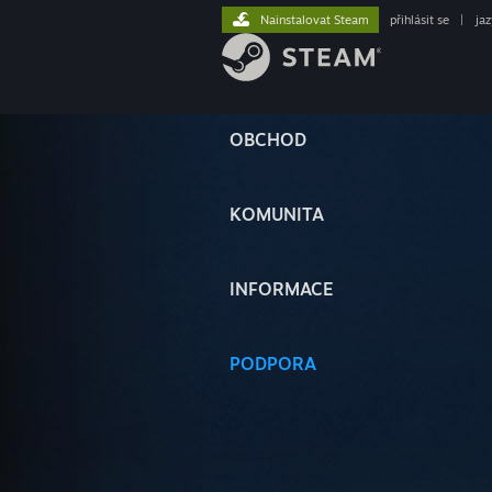
Nainstalovat Steam
přihlásit se
|
ja
OBCHOD
KOMUNITA
INFORMACE
PODPORA