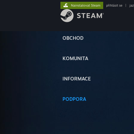
Nainstalovat Steam
přihlásit se
|
ja
OBCHOD
KOMUNITA
INFORMACE
PODPORA