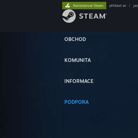
Nainstalovat Steam
přihlásit se
|
ja
OBCHOD
KOMUNITA
INFORMACE
PODPORA