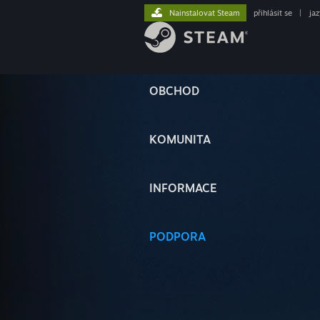
Nainstalovat Steam
přihlásit se
|
ja
OBCHOD
KOMUNITA
INFORMACE
PODPORA