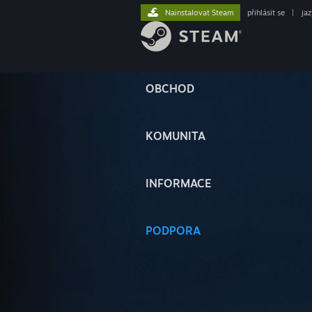
Nainstalovat Steam
přihlásit se
|
ja
OBCHOD
KOMUNITA
INFORMACE
PODPORA