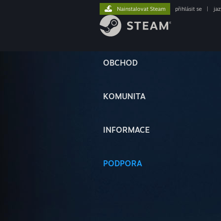
Nainstalovat Steam
přihlásit se
|
ja
OBCHOD
KOMUNITA
INFORMACE
PODPORA