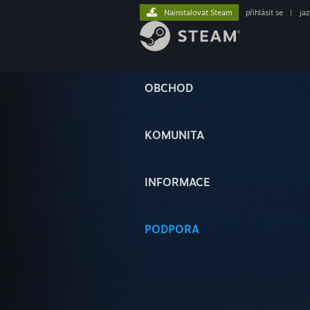
Nainstalovat Steam
přihlásit se
|
ja
OBCHOD
KOMUNITA
INFORMACE
PODPORA