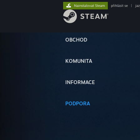
Nainstalovat Steam
přihlásit se
|
ja
OBCHOD
KOMUNITA
INFORMACE
PODPORA