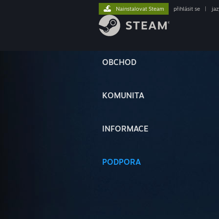
Nainstalovat Steam
přihlásit se
|
ja
OBCHOD
KOMUNITA
INFORMACE
PODPORA