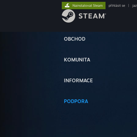
Nainstalovat Steam
přihlásit se
|
ja
OBCHOD
KOMUNITA
INFORMACE
PODPORA