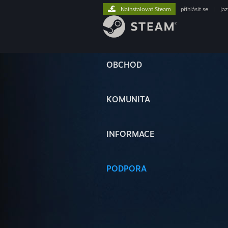
Nainstalovat Steam
přihlásit se
|
ja
OBCHOD
KOMUNITA
INFORMACE
PODPORA