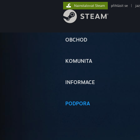
Nainstalovat Steam
přihlásit se
|
ja
OBCHOD
KOMUNITA
INFORMACE
PODPORA