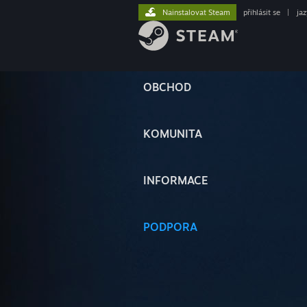
Nainstalovat Steam
přihlásit se
|
ja
OBCHOD
KOMUNITA
INFORMACE
PODPORA