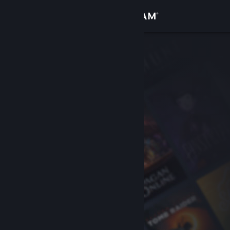
Log på
Butik
Fællesskab
Om
Support
Skift sprog
Hent Steam-mobilappen
Vis desktop-webside