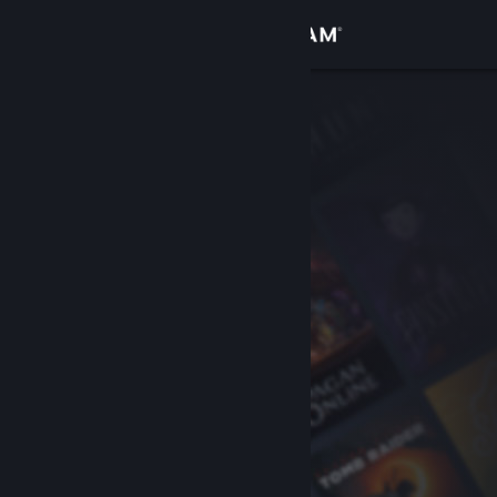
Log på
Butik
Fællesskab
Om
Support
Skift sprog
Hent Steam-mobilappen
Vis desktop-webside