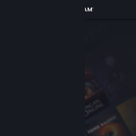
Log på
Butik
Fællesskab
Om
Support
Skift sprog
Hent Steam-mobilappen
Vis desktop-webside