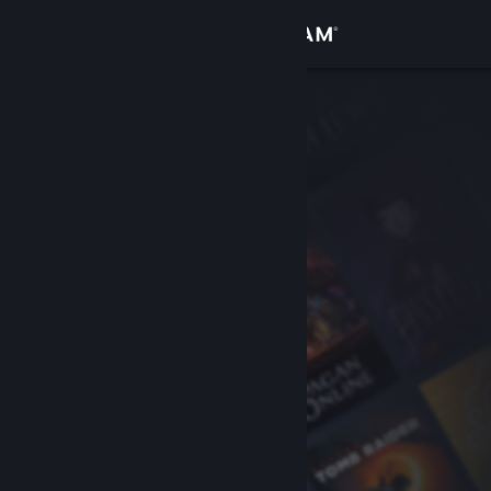
Log på
Butik
Fællesskab
Om
Support
Skift sprog
Hent Steam-mobilappen
Vis desktop-webside