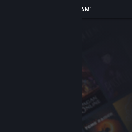
Log på
Butik
Fællesskab
Om
Support
Skift sprog
Hent Steam-mobilappen
Vis desktop-webside